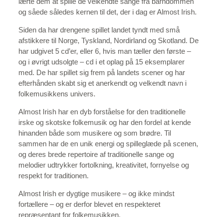
lærte dem at spille de velkendte sange fra barndommen
og såede således kernen til det, der i dag er Almost Irish.
Siden da har drengene spillet landet tyndt med små
afstikkere til Norge, Tyskland, Nordirland og Skotland. De
har udgivet 5 cd’er, eller 6, hvis man tæller den første –
og i øvrigt udsolgte – cd i et oplag på 15 eksemplarer
med. De har spillet sig frem på landets scener og har
efterhånden skabt sig et anerkendt og velkendt navn i
folkemusikkens univers.
Almost Irish har en dyb forståelse for den traditionelle
irske og skotske folkemusik og har den fordel at kende
hinanden både som musikere og som brødre. Til
sammen har de en unik energi og spilleglæde på scenen,
og deres brede repertoire af traditionelle sange og
melodier udtrykker fortolkning, kreativitet, fornyelse og
respekt for traditionen.
Almost Irish er dygtige musikere – og ikke mindst
fortællere – og er derfor blevet en respekteret
repræsentant for folkemusikken.