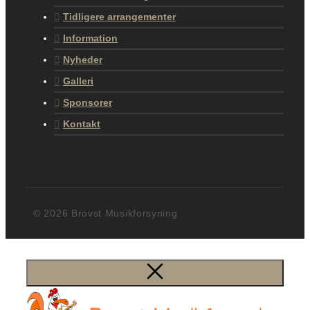
Tidligere arrangementer
Information
Nyheder
Galleri
Sponsorer
Kontakt
© 2026 Brovst Musikforsyning