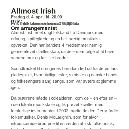
Allmost Irish
Fredag d. 4. april kl. 20.00
Pris:
Pris ekskl. koncertmenu: 180,00 kr.
Pris inkl. koncertmenu: 375,00 kr.
Om arrangementet
Almost Irish er et ungt folkband fra Danmark med
erfaring, spilleglæde og en helt særlig musikalsk
opvækst. Den har bandets 4 medlemmer nemlig
gennemlevet i fællesskab, da de – som følge af at have
samme mor og far – er brødre.
Soundtracket til drengenes barndom lød ud fra deres fars
pladespiller, hvor utallige irske, skotske og danske bands
og folkesangere sang sange, som var svære at glemme
igen.
Da brødrene nåede skolealderen, kom de – en efter en –
i den lokale musikskole og fik prøvet kræfter med
forskellige instrumenter. I 2002 mødte de den Derry-fødte
folkemusiker, Denis McLaughlin, som for alvor
introducerede brødrene til en verden af irsk folkemusik,