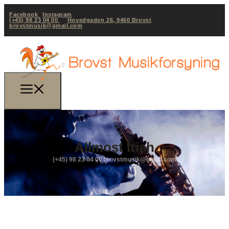
Facebook
Instagram
(+45) 98 23 04 00
Hovedgaden 26, 9460 Brovst
brovstmusik@gmail.com
Allmost Irish
(+45) 98 23 04 00
brovstmusik@gmail.com