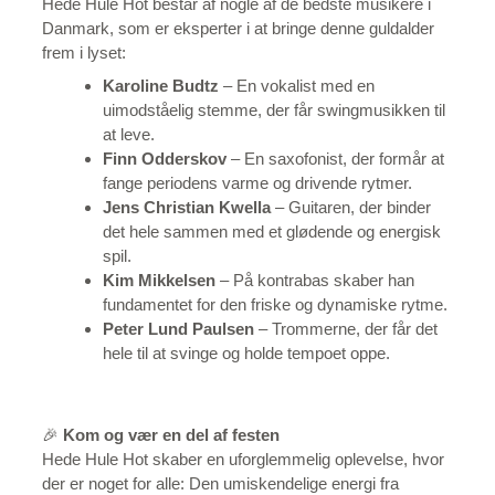
Hede Hule Hot består af nogle af de bedste musikere i
Danmark, som er eksperter i at bringe denne guldalder
frem i lyset:
Karoline Budtz
– En vokalist med en
uimodståelig stemme, der får swingmusikken til
at leve.
Finn Odderskov
– En saxofonist, der formår at
fange periodens varme og drivende rytmer.
Jens Christian Kwella
– Guitaren, der binder
det hele sammen med et glødende og energisk
spil.
Kim Mikkelsen
– På kontrabas skaber han
fundamentet for den friske og dynamiske rytme.
Peter Lund Paulsen
– Trommerne, der får det
hele til at svinge og holde tempoet oppe.
🎉
Kom og vær en del af festen
Hede Hule Hot skaber en uforglemmelig oplevelse, hvor
der er noget for alle: Den umiskendelige energi fra