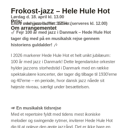
Frokost-jazz – Hele Hule Hot
Lørdag d. 18. april kl. 13.00
Pris:
Entré uden jazz-buffet: 175 kr.
Entré med jazz-buffet: 350 kr. (serveres kl. 12.00)
Om arrangementet
🎷
Fejr 100 år med jazz i Danmark – Hede Hule Hot
tager dig med på en musikalsk rejse gennem
historiens guldalder!
🎶
I 2026 markerer Hede Hule Hot et helt unikt jubilæum:
100 år med jazz i Danmark! Dette legendariske orkester
hylder jazzens storhedstid i Danmark med en række
spektakulære koncerter, der tager dig tilbage til 1930’erne
og 40’erne – en periode, hvor dansk jazz nåede sit
højeste niveau, særligt under besættelsen.
🎺
En musikalsk tidsrejse
Med et repertoire fyldt med tidens mest ikoniske
melodier og swingende rytmer, inviterer Hede Hule Hot
dig til at opleve den ægte jazzånd. Det er ikke bare en