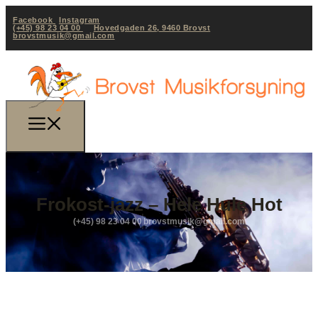
Facebook
Instagram
(+45) 98 23 04 00
Hovedgaden 26, 9460 Brovst
brovstmusik@gmail.com
Frokost-jazz – Hele Hule Hot
(+45) 98 23 04 00
brovstmusik@gmail.com