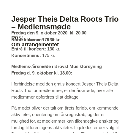
Jesper Theis Delta Roots Trio
– Medlemsmøde
Fredag den 9. oktober 2020, kl. 20.00
Pris:
Entré til koncert: 130 kr.
Koncertmenu: 179 kr.
Om arrangementet
Entré til koncert: 130
kr.
Koncertmenu:
179 kr.
Medlems-/årsmøde i Brovst Musikforsyning
Fredag d. 9. oktober kl. 18.00:
I forbindelse med den gratis koncert Jesper Theis Delta
Roots Trio for medlemmer, er der årsmøde, hvor alle
medlemmer opfordres til at deltage.
På mødet bliver der talt om årets forløb, om kommende
aktiviteter, orientering om årsregnskab, og der er
mulighed for, at medlemmer kan tilkendegive ønsker og
forslag til foreningens aktiviteter. Ligeledes er der valg til