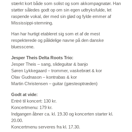
stærkt kort både som solist og som akkompagnatør. Han
støtter således godt op om sin egen udtryksfulde, let
raspende vokal, der med sin glød og fylde emmer af
Mississippi-stemning.
Han har hurtigt etableret sig som et af de mest
respekterede og pålidelige navne på den danske
bluesscene.
Jesper Theis Delta Roots Trio:
Jesper Theis – sang, slideguitar & banjo
Søren Lykkegaard – trommer, vaskebræt & kor
Olav Gudnason – kontrabas & kor
Martin Christensen – guitar (gæsteoptræden)
Godt at vide:
Entré til koncert: 130 kr.
Koncertmenu: 179 kr.
Indgangen åbner ca. kl. 19.30 og koncerten starter kl.
20.00.
Koncertmenu serveres fra kl. 17.30.