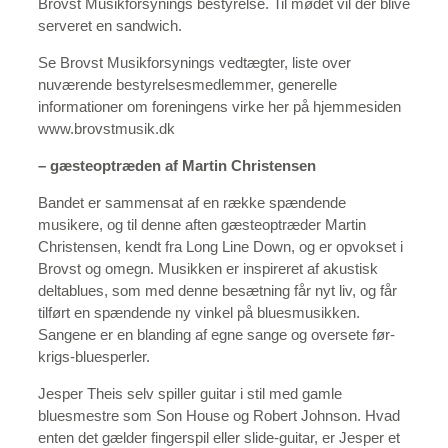
Brovst Musikforsynings bestyrelse. Til mødet vil der blive
serveret en sandwich.
Se Brovst Musikforsynings vedtægter, liste over
nuværende bestyrelsesmedlemmer, generelle
informationer om foreningens virke her på hjemmesiden
www.brovstmusik.dk
– gæsteoptræden af Martin Christensen
Bandet er sammensat af en række spændende
musikere, og til denne aften gæsteoptræder Martin
Christensen, kendt fra Long Line Down, og er opvokset i
Brovst og omegn. Musikken er inspireret af akustisk
deltablues, som med denne besætning får nyt liv, og får
tilført en spændende ny vinkel på bluesmusikken.
Sangene er en blanding af egne sange og oversete før-
krigs-bluesperler.
Jesper Theis selv spiller guitar i stil med gamle
bluesmestre som Son House og Robert Johnson. Hvad
enten det gælder fingerspil eller slide-guitar, er Jesper et