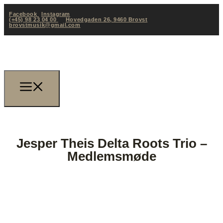
Facebook
Instagram
(+45) 98 23 04 00
Hovedgaden 26, 9460 Brovst
brovstmusik@gmail.com
Jesper Theis Delta Roots Trio –
Medlemsmøde
(+45) 98 23 04 00
brovstmusik@gmail.com