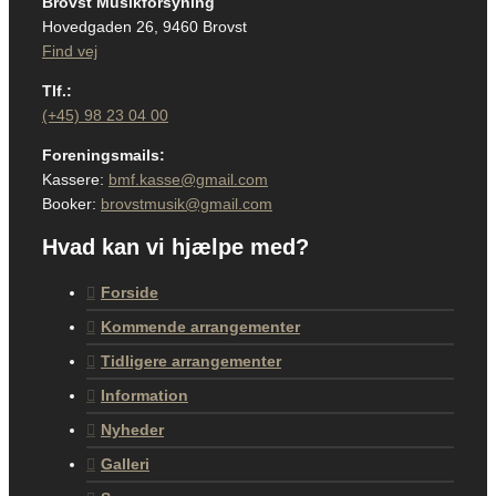
Brovst Musikforsyning
Hovedgaden 26, 9460 Brovst
Find vej
Tlf.:
(+45) 98 23 04 00
Foreningsmails:
Kassere:
bmf.kasse@gmail.com
Booker:
brovstmusik@gmail.com
Hvad kan vi hjælpe med?
Forside
Kommende arrangementer
Tidligere arrangementer
Information
Nyheder
Galleri